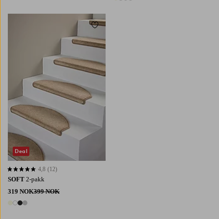
4 farger
Legg til favoritter
Deal
4,8
(12)
4,8 basert på 12 karaktergivninger
SOFT
2-pakk
319 NOK
399 NOK
4 farger