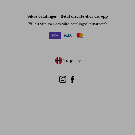
Sikre betalinger - Betal direkte eller del opp
Vil du vite mer om
våre betalingsalternativer
?
elpy
visa
mastercard
Norge
- Velg land
Instagram
Facebook