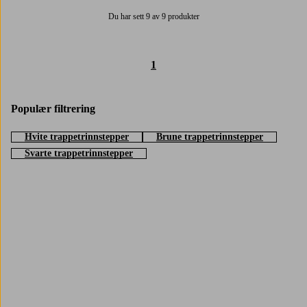
Du har sett 9 av 9 produkter
1
Populær filtrering
Hvite trappetrinnstepper
Brune trappetrinnstepper
Svarte trappetrinnstepper
Trustpilot