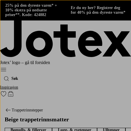
25% på den dyreste varen* +
Er du ny her? Registrer deg
10% ekstra på nedsatte
for 40% på den dyreste varen*
priser**. Kode: 424882
Jotex’ logo – gå til forsiden
Meny
Søk
Inspirasjon
Gå til favorittmerkede produkter
Gå til handlekurven
Trappetrinnstepper
Beige trappetrinnsmatter
Bomulls- & filleryer
Lugg- & ryetepper
Ulltepper