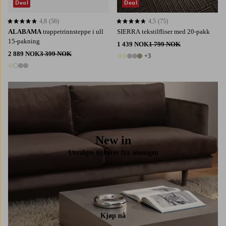
Deal
Deal
4,8
(56)
4,5
(75)
4,8 basert på 56 karaktergivninger
4,5 basert på 75 karaktergivninger
ALABAMA
trappetrinnsteppe i ull
SIERRA tekstilfliser med 20-pakk
15-pakning
1 439 NOK
1 799 NOK
2 889 NOK
3 399 NOK
+3
8 farger
4 farger
New in
Utvalgte nyheter fra sesongen
Kjøp nå