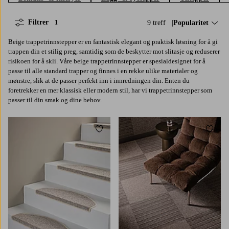
Filtrer
9 treff
Sorter på:
Popularitet
1
Beige trappetrinnstepper er en fantastisk elegant og praktisk løsning for å gi
trappen din et stilig preg, samtidig som de beskytter mot slitasje og reduserer
risikoen for å skli. Våre beige trappetrinnstepper er spesialdesignet for å
passe til alle standard trapper og finnes i en rekke ulike materialer og
mønstre, slik at de passer perfekt inn i innredningen din. Enten du
foretrekker en mer klassisk eller modern stil, har vi trappetrinnstepper som
passer til din smak og dine behov.
Legg til favoritter
Legg t