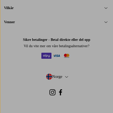
Vilkår
Venner
Sikre betalinger - Betal direkte eller del opp
Vil du vite mer om
våre betalingsalternativer
?
elpy
visa
mastercard
Norge
- Velg land
Instagram
Facebook