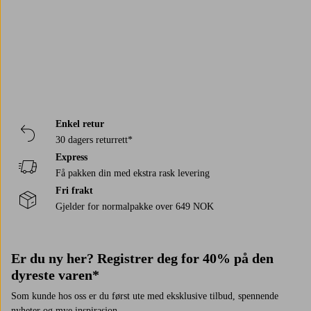
et
for
skaper
luftig
tidløs
fra
som
moderne
et
varme
uttrykk
stil.
aksenter
tar
uttrykk
hjem
og
i
En
til
innredningen
til
i
et
hjemmet.
myk
modige
til
innredningen
ren
innbydende
base
helhetsuttrykk.
neste
din.
og
uttrykk
for
nivå.
tidløs
i
alle
stil.
hjemmet.
sesongens
Enkel retur
rom.
30 dagers returrett*
Express
Få pakken din med ekstra rask levering
Fri frakt
Gjelder for normalpakke over 649 NOK
Er du ny her? Registrer deg for 40% på den
dyreste varen*
Som kunde hos oss er du først ute med eksklusive tilbud, spennende
nyheter og mye inspirasjon.