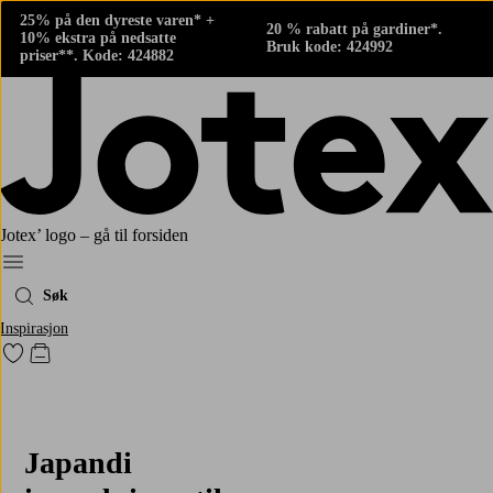
25% på den dyreste varen* +
20 % rabatt på gardiner*.
10% ekstra på nedsatte
Bruk kode: 424992
priser**. Kode: 424882
Jotex’ logo – gå til forsiden
Meny
Søk
Inspirasjon
Gå til favorittmerkede produkter
Gå til handlekurven
Japandi