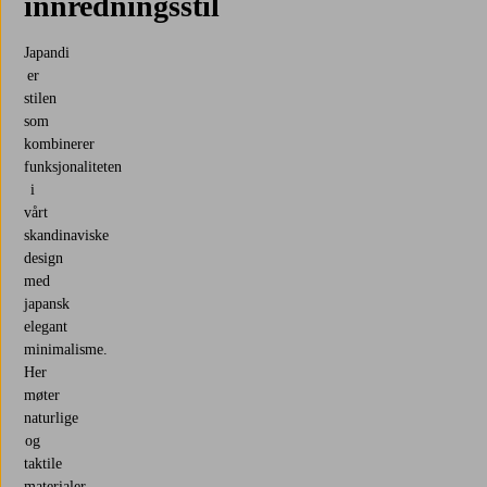
innredningsstil
Japandi
er
stilen
som
kombinerer
funksjonaliteten
i
vårt
skandinaviske
design
med
japansk
elegant
minimalisme.
Her
møter
naturlige
og
taktile
materialer,