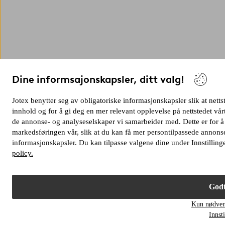
Dine informsajonskapsler, ditt valg!
Jotex benytter seg av obligatoriske informasjonskapsler slik at netts
innhold og for å gi deg en mer relevant opplevelse på nettstedet v
de annonse- og analyseselskaper vi samarbeider med. Dette er for å
markedsføringen vår, slik at du kan få mer persontilpassede annonse
informasjonskapsler. Du kan tilpasse valgene dine under Innstilling
policy.
Godt
Kun nødven
Innsti