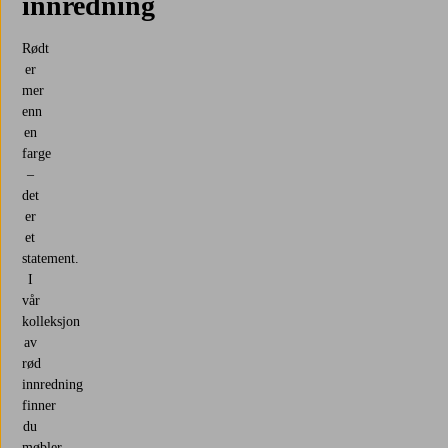
innredning
Rødt
er
mer
enn
en
farge
–
det
er
et
statement.
I
vår
kolleksjon
av
rød
innredning
finner
du
møbler