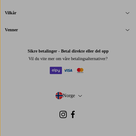
Vilkår
Venner
Sikre betalinger - Betal direkte eller del opp
Vil du vite mer om
våre betalingsalternativer
?
elpy
visa
mastercard
Norge
- Velg land
Instagram
Facebook