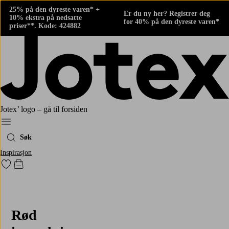
25% på den dyreste varen* +
Er du ny her? Registrer deg
10% ekstra på nedsatte
for 40% på den dyreste varen*
priser**. Kode: 424882
Jotex’ logo – gå til forsiden
Meny
Søk
Inspirasjon
Gå til favorittmerkede produkter
Gå til handlekurven
Rød