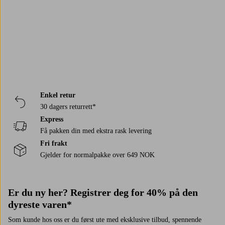
og
detaljer
form
som
et
en
produktene
et
som
for
skaper
luftig
tidløs
som
moderne
skaper
et
varme
uttrykk
stil.
tar
uttrykk
balanse,
hjem
og
i
En
innredningen
til
ro
i
et
hjemmet.
myk
til
innredningen
og
ren
innbydende
base
neste
din.
stilren
og
uttrykk
for
nivå.
eleganse.
tidløs
i
alle
stil.
hjemmet.
sesongens
Enkel retur
rom.
30 dagers returrett*
Express
Få pakken din med ekstra rask levering
Fri frakt
Gjelder for normalpakke over 649 NOK
Er du ny her? Registrer deg for 40% på den
dyreste varen*
Som kunde hos oss er du først ute med eksklusive tilbud, spennende