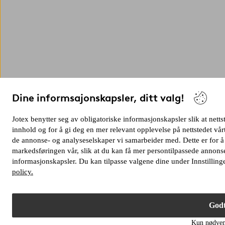
Dine informsajonskapsler, ditt valg!
Jotex benytter seg av obligatoriske informasjonskapsler slik at netts
innhold og for å gi deg en mer relevant opplevelse på nettstedet v
de annonse- og analyseselskaper vi samarbeider med. Dette er for å
markedsføringen vår, slik at du kan få mer persontilpassede annonse
informasjonskapsler. Du kan tilpasse valgene dine under Innstilling
policy.
Godt
Kun nødven