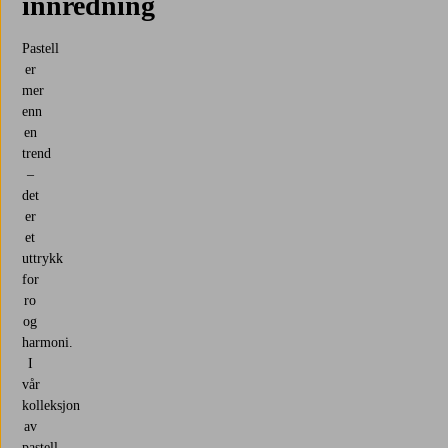
innredning
Pastell
er
mer
enn
en
trend
–
det
er
et
uttrykk
for
ro
og
harmoni.
I
vår
kolleksjon
av
pastell