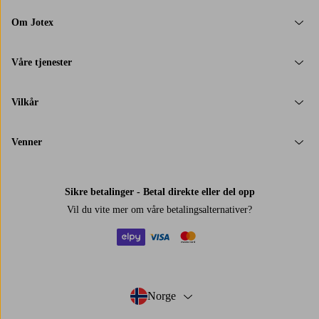
Om Jotex
Våre tjenester
Vilkår
Venner
Sikre betalinger - Betal direkte eller del opp
Vil du vite mer om
våre betalingsalternativer
?
elpy
visa
mastercard
Norge
- Velg land