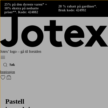
25% på den dyreste varen* +
20 % rabatt på gardiner*.
10% ekstra på nedsatte
Bruk kode: 424992
priser**. Kode: 424882
Jotex’ logo – gå til forsiden
Meny
Søk
Inspirasjon
Gå til favorittmerkede produkter
Gå til handlekurven
Pastell