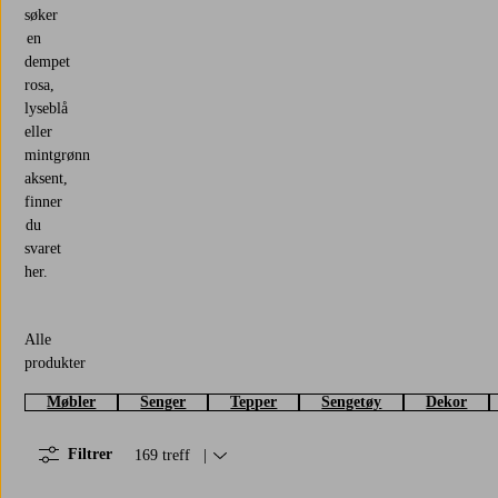
søker
en
dempet
rosa,
lyseblå
eller
mintgrønn
aksent,
finner
du
svaret
her.
Alle
produkter
Møbler
Senger
Tepper
Sengetøy
Dekor
Filtrer
169 treff
Sorter på:
Popularitet
Deal