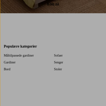
Kjøp nå
Populære kategorier
Måltilpassede gardiner
Sofaer
Gardiner
Senger
Bord
Stoler
Tepper
Barnerom
Oppbevaring
Sengesett
Sengetøy
Dekor
Trustpilot
Sofabord
Nattbord
Spisebord
Sidebord & småbord