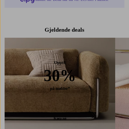
Gjeldende deals
Opptil
30%
på møbler*
Kjøp nå