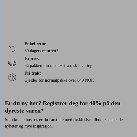
Håndklær
Lenestoler
Badelaken
Belysning
Utemøbler
Mørkleggingsgardiner
Loungemøbler
Utebelysning
Lingardiner
Enkel retur
30 dagers returrett*
Express
Få pakken din med ekstra rask levering
Fri frakt
Gjelder for normalpakke over 649 NOK
Er du ny her? Registrer deg for 40% på den
dyreste varen*
Som kunde hos oss er du først ute med eksklusive tilbud, spennende
nyheter og mye inspirasjon.