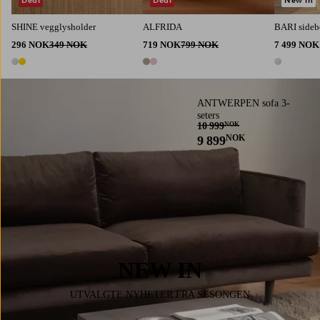
SHINE vegglysholder
ALFRIDA
BARI sideb
296 NOK
349 NOK
719 NOK
799 NOK
7 499 NOK
2 farger
2 farger
1 farge
ANTWERPEN sofa 3-
seters
10 999
NOK
NOK
9 899
NEW IN
UTVALGTE NYHETER FRA SESONGEN