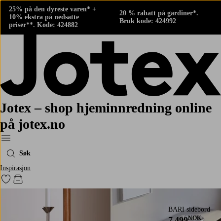
25% på den dyreste varen* +
20 % rabatt på gardiner*.
10% ekstra på nedsatte
Bruk kode: 424992
priser**. Kode: 424882
Jotex – shop hjeminnredning online
på jotex.no
Meny
Søk
Inspirasjon
Gå til favorittmerkede produkter
Gå til handlekurven
BARI sidebord
NOK
7 499