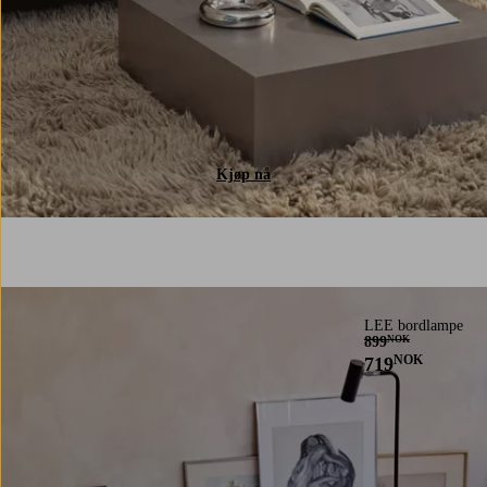
Kjøp nå
LEE bordlampe
899
NOK
NOK
719