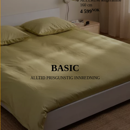
ALLERUM sengeramme
160 cm
NOK
4 599
BASIC
ALLTID PRISGUNSTIG INNREDNING