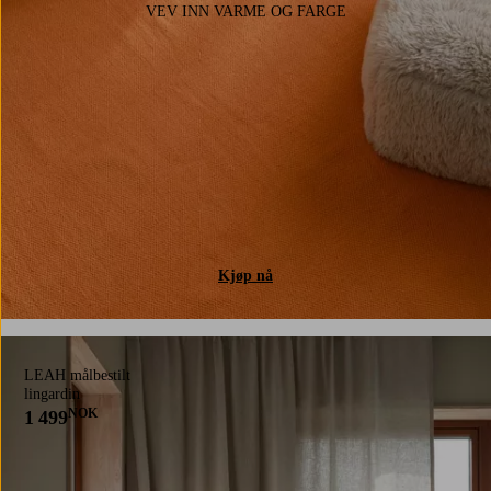
VEV INN VARME OG FARGE
Kjøp nå
LEAH målbestilt
lingardin
NOK
1 499