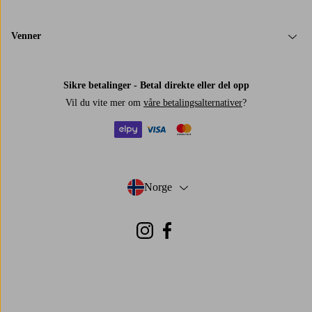
Venner
Sikre betalinger - Betal direkte eller del opp
Vil du vite mer om
våre betalingsalternativer
?
elpy
visa
mastercard
Norge
- Velg land
Instagram
Facebook